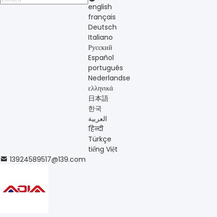
english
français
Deutsch
Italiano
Русский
Español
português
Nederlandse
ελληνικά
日本語
한국
العربية
हिन्दी
Türkçe
tiếng Việt
13924589517@139.com