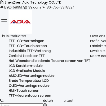
ShenZhen Adia Techology CO.,LTD
13924589517@139.com
86-755-33118824
Thuis
Producten
Over ons
TFT LCD-Vertoningen
Profiel va
TFT LCD-Touch screen
Fabriekst
Industriële TFT-Vertoning
Kwaliteit
Zonlicht Leesbaar TFT
Neem con
Het Weerstand biedende Touche screen van TFT
LCD Karaktermodule
LCD Grafische Module
AMOLED-Vertoningsmodule
Brede Temperatuur LCD
OLED-Vertoningsmodule
HMI-Touch screen
TFT-Kleurentouch screen
dutch
citaat