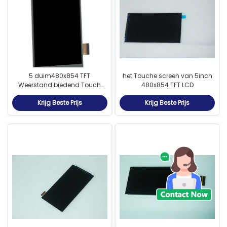
5 duim480x854 TFT
het Touche screen van 5inch
Weerstand biedend Touch
480x854 TFT LCD
screen met ILI9806G-
Krijg Beste Prijs
Krijg Beste Prijs
Bestuurder