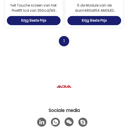
het Touche screen van het
5 de Module van de
Pixeltft lcd van 350cd/M2
duim480x854 AMOLED
480x854 met MIPI-Interface
Vertoning met ILI9806G-
Krijg Beste Prijs
Krijg Beste Prijs
Bestuurder IC
1
Sociale media