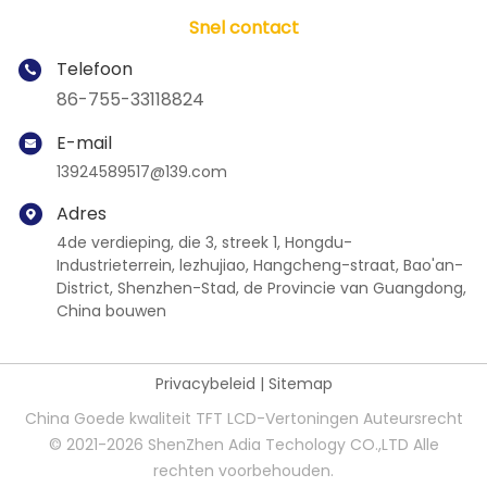
Snel contact
Telefoon
86-755-33118824
E-mail
13924589517@139.com
Adres
4de verdieping, die 3, streek 1, Hongdu-
Industrieterrein, lezhujiao, Hangcheng-straat, Bao'an-
District, Shenzhen-Stad, de Provincie van Guangdong,
China bouwen
Privacybeleid
|
Sitemap
China Goede kwaliteit TFT LCD-Vertoningen Auteursrecht
© 2021-2026 ShenZhen Adia Techology CO.,LTD Alle
rechten voorbehouden.