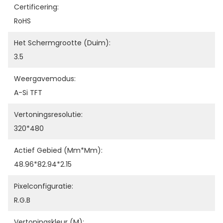
Certificering:
RoHS
Het Schermgrootte (duim):
3.5
Weergavemodus:
A-Si TFT
Vertoningsresolutie:
320*480
Actief Gebied (mm*mm):
48.96*82.94*2.15
Pixelconfiguratie:
R.G.B
Vertoningskleur (m):