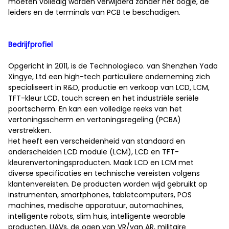
moeten volledig worden verwijderd zonder het oogje, de
leiders en de terminals van PCB te beschadigen.
Bedrijfprofiel
Opgericht in 2011, is de Technologieco. van Shenzhen Yada
Xingye, Ltd een high-tech particuliere onderneming zich
specialiseert in R&D, productie en verkoop van LCD, LCM,
TFT-kleur LCD, touch screen en het industriële seriële
poortscherm. En kan een volledige reeks van het
vertoningsscherm en vertoningsregeling (PCBA)
verstrekken.
Het heeft een verscheidenheid van standaard en
onderscheiden LCD module (LCM), LCD en TFT-
kleurenvertoningsproducten. Maak LCD en LCM met
diverse specificaties en technische vereisten volgens
klantenvereisten. De producten worden wijd gebruikt op
instrumenten, smartphones, tabletcomputers, POS
machines, medische apparatuur, automachines,
intelligente robots, slim huis, intelligente wearable
producten, UAVs, de ogen van VR/van AR, militaire