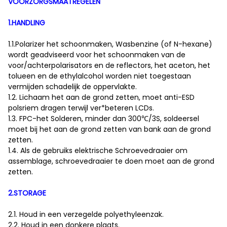
VOORZORGSMAATREGELEN
1.HANDLING
1.1.Polarizer het schoonmaken, Wasbenzine (of N-hexane)
wordt geadviseerd voor het schoonmaken van de
voor/achterpolarisators en de reflectors, het aceton, het
tolueen en de ethylalcohol worden niet toegestaan
vermijden schadelijk de oppervlakte.
1.2. Lichaam het aan de grond zetten, moet anti-ESD
polsriem dragen terwijl ver*beteren LCDs.
1.3. FPC-het Solderen, minder dan 300℃/3S, soldeersel
moet bij het aan de grond zetten van bank aan de grond
zetten.
1.4. Als de gebruiks elektrische Schroevedraaier om
assemblage, schroevedraaier te doen moet aan de grond
zetten.
2.STORAGE
2.1. Houd in een verzegelde polyethyleenzak.
2.2. Houd in een donkere plaats.