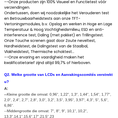
--Onze producten zijn 100% Visueel en Functietest vóór
verzendingen.
Ondertussen, doen wij noodzakelijke het Verouderen test
en Betrouwbaarheidstests aan onze TFT-
Vertoningsmodules, b.v. Opslag en werken in Hoge en Lage
Temperatuur & Hoog Vochtigheidsmilieu, ESD en anti-
interference test, Daling (met pakket) en Trillingstest.
Onze Touche screnen gaat door Zoute neveltest,
Hardheidstest, de Dalingstest van de Staalbal,
Vlakheidstest, Thermische schoktest…
--Onze ervaring en vaardigheid maken het
kwalificatietarief zijnd altijd 99,7% of hierboven.
Q
2
.
Welke grootte van LCDs en Aanrakingscomités verstrekt
u
?
A:
--
Kleine grootte die omvat: 0,96
“
, 1,22
“
, 1,3
“
, 1,44
“
, 1,54
“
, 1,77
“
,
2,0
“
, 2,4
“
, 2,7
“
, 2,8
“
, 3,0
“
, 3,2
“
, 3,5
“
, 3,95
“
, 3,97
“
, 4,3
“
, 5
“
, 5,6
“
,
6,86
“
.
--Middengrootte die omvat: 7
“
, 8
“
, 9
“
, 10,1
“
, 10,2
“
,
13,3
“,14,1“,15,6“,17“,21,5“,23