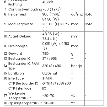
6
Al ‚klok
-
-
Richting
7
Contrastverhouding
700 (TYPE)
-
-
8
Helderheid
300 (TYPE)
cd/m2
Nota
54.50 (W)
9
Modulegrootte
×83.00 (L) ×3.25
mm
Nota
(T)
48.96 (W) ×
10
Actief Gebied
mm
-
73,44 (L)
0,051 (W) x 0,153
11
Pixelhoogte
mm
-
(L)
12
Gewicht
TBD
g
-
13
Bestuurder IC
ST7796S
-
-
Bestuurder IC RAM
14
320X3X480
beetje
-
Size
15
Lichtbron
6LEDs wit
-
-
16
Interface
1l-MIPI
-
-
CTP Bestuurder IC
GT9147/968/960
CTP Interface
IIC
Werkende
17
-20~70
ºC
-
Temperatuur
18
Opslagtemperatuur
-30~80
ºC
-