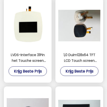
LVDS-Interface 31Pin
1,0 Duim128x64 TFT
het Touche screen
LCD Touch screen
van 7 Duimtft lcd met
met SPI-Interface
Krijg Beste Prijs
Krijg Beste Prijs
IPS Comité