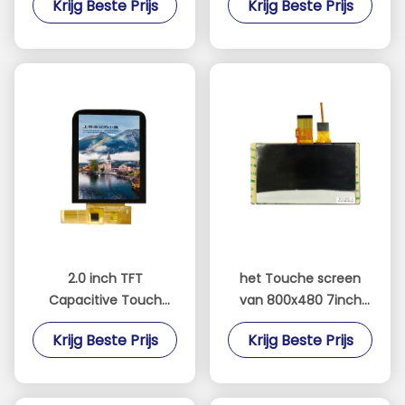
Krijg Beste Prijs
Krijg Beste Prijs
met IPS Comité
Screen voor
puntleespen
2.0 inch TFT
het Touche screen
Capacitive Touch
van 800x480 7inch
Screen IPS 240 * 320
TFT LCD met RGB
Krijg Beste Prijs
Krijg Beste Prijs
3/4 SPI+RGB/MCU
Interface
Interface