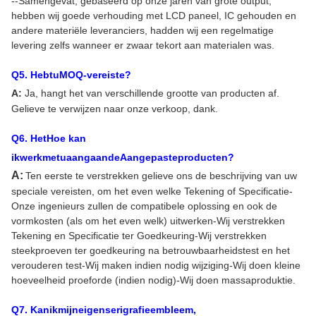
--Samengevat, gebaseerd op onze jaren van grote output,
hebben wij goede verhouding met LCD paneel, IC gehouden en
andere materiële leveranciers, hadden wij een regelmatige
levering zelfs wanneer er zwaar tekort aan materialen was.
Q
5
. HebtuMOQ-vereiste?
A:
Ja, hangt het van verschillende grootte van producten af.
Gelieve te verwijzen naar onze verkoop, dank.
Q
6
. HetHoe kan
ikwerkmetuaangaandeAangepasteproducten?
A:
Ten eerste te verstrekken gelieve ons de beschrijving van uw
speciale vereisten, om het even welke Tekening of Specificatie-
Onze ingenieurs zullen de compatibele oplossing en ook de
vormkosten (als om het even welk) uitwerken-Wij verstrekken
Tekening en Specificatie ter Goedkeuring-Wij verstrekken
steekproeven ter goedkeuring na betrouwbaarheidstest en het
verouderen test-Wij maken indien nodig wijziging-Wij doen kleine
hoeveelheid proeforde (indien nodig)-Wij doen massaproduktie.
Q
7
. Kanikmijneigenserigrafieembleem,