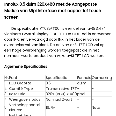
Innolux 3,5 duim 320X480 met de Aangepaste
Module van Mipi Interface met capacitief touch
screen
De specificatie YT035FT001 is een cel van a-Si 3,47“
Vloeibare Crystal Display ODF TFT. De ODF-cel is ontworpen
door INX, en vervaardigd door INX in het kader van de
overeenkomst van klant. De cel van a-Si TFT LCD zal op
een hoge overbrenging worden toegepast die in het
normaal zwarte product van wijze a-Si TFT LCD werken.
Algemene Specificaties
Nr.
Punt
Specificatie
Eenheid
Opmerking
1
LCD Grootte
3.5
duim
-
2
Comité Type
Transmissive TFT
-
-
3
Resolutie
320x (RGB) x 480
pixel
-
4
Weergavemodus
Normaal Zwart
-
-
Vertoningsaantal
5
16.7M
-
Nota
Kleuren
Het bekijken