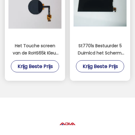
Het Touche screen
St7701s Bestuurder 5
van de RoHS65k Kleur
Duimlcd het Scherm,
ST7789V 1.22inch TFT
de Vertoningscomité
Krijg Beste Prijs
Krijg Beste Prijs
LCD
van 480*854 TFT