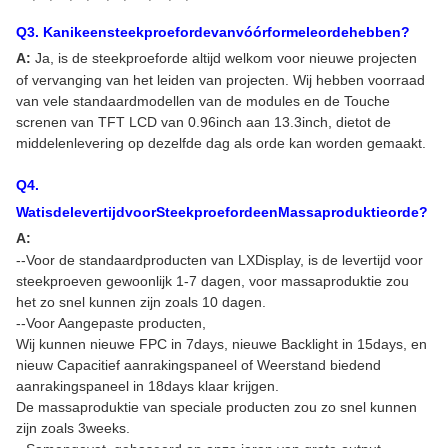
Q
3
. Kanikeensteekproefordevanvóórformeleordehebben?
A:
Ja, is de steekproeforde altijd welkom voor nieuwe projecten
of vervanging van het leiden van projecten. Wij hebben voorraad
van vele standaardmodellen van de modules en de Touche
screnen van TFT LCD van 0.96inch aan 13.3inch, dietot de
middelenlevering op dezelfde dag als orde kan worden gemaakt.
Q
4
.
WatisdelevertijdvoorSteekproefordeenMassaproduktieorde?
A:
--Voor de standaardproducten van LXDisplay, is de levertijd voor
steekproeven gewoonlijk 1-7 dagen, voor massaproduktie zou
het zo snel kunnen zijn zoals 10 dagen.
--Voor Aangepaste producten,
Wij kunnen nieuwe FPC in 7days, nieuwe Backlight in 15days, en
nieuw Capacitief aanrakingspaneel of Weerstand biedend
aanrakingspaneel in 18days klaar krijgen.
De massaproduktie van speciale producten zou zo snel kunnen
zijn zoals 3weeks.