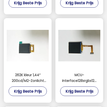
Krijg Beste Prijs
Krijg Beste Prijs
Pixel
262K kleur 1,44“
MCU-
200cd/M2-Zonlicht
Interface128xrgbx128
Leesbaar TFT
Zonlicht met 8 bits
Krijg Beste Prijs
Krijg Beste Prijs
Leesbaar TFT voor
Wekker