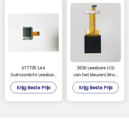
ST7735 1,44
262K Leesbare LCD
Duimzonlicht Leesbare
van het kleuren1.3inch
LCD, de Helderheidslcd
300cd/M2 Zonlicht
Krijg Beste Prijs
Krijg Beste Prijs
van 400cd/M2 Hoge
Vertoning
Vertoning