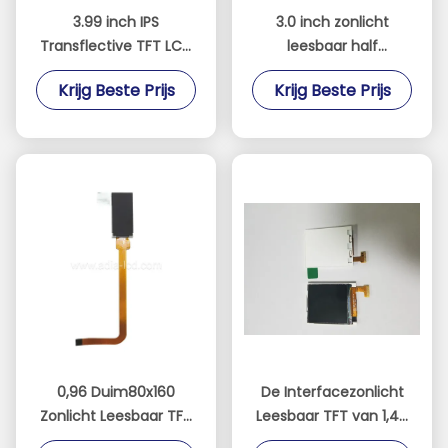
3.99 inch IPS
3.0 inch zonlicht
Transflective TFT LCD
leesbaar half
MIPI Interface voor
transparante half
Krijg Beste Prijs
Krijg Beste Prijs
industriële handheld
reflecterende TFT LCD
apparaten
met 240 * 400
resolutie en meerdere
interfaces
0,96 Duim80x160
De Interfacezonlicht
Zonlicht Leesbaar TFT
Leesbaar TFT van 1,44
met SPI-Interface
Duimspi met 128*128-