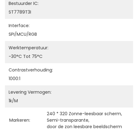
Bestuurder IC:
ST7789T3I
Interface:
SPI/MCU/RGB
Werktemperatuur:
-30°C Tot 75°C
Contrastverhouding:
1000:1
Levering Vermogen:
1k/m
240 * 320 Zonne-leesbaar scherm
, 
Markeren:
Semi-transparante
, 
door de zon leesbare beeldscherm