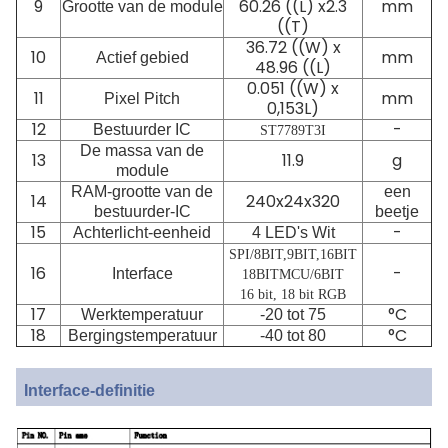
9
60.26 ((L) x2.3
mm
Grootte van de module
((T)
36.72 ((W) x
10
mm
Actief gebied
48.96 ((L)
0.051 ((W) x
11
mm
Pixel Pitch
0,153L)
12
-
Bestuurder IC
ST7789T3I
De massa van de
13
11.9
g
module
RAM-grootte van de
een
14
240x24x320
bestuurder-IC
beetje
15
-
Achterlicht-eenheid
4 LED's Wit
SPI/8BIT,9BIT,16BIT
16
-
Interface
18BITMCU/6BIT
16 bit, 18 bit RGB
17
°C
Werktemperatuur
-20 tot 75
18
°C
Bergingstemperatuur
-40 tot 80
Interface-definitie