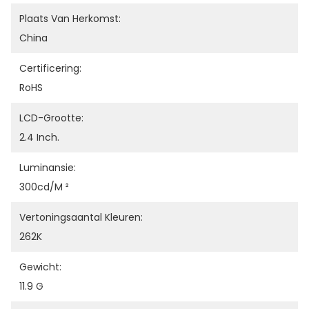
Plaats Van Herkomst:
China
Certificering:
RoHS
LCD-Grootte:
2.4 Inch.
Luminansie:
300cd/m ²
Vertoningsaantal Kleuren:
262K
Gewicht:
11.9 G