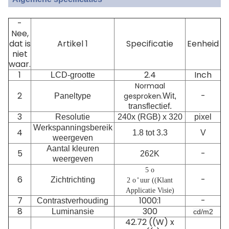
-
Nee,
dat is
Artikel 1
Specificatie
Eenheid
niet
waar.
1
2.4
Inch
LCD-grootte
Normaal
2
-
gesproken.
Paneltype
Wit,
transflectief.
3
Resolutie
240x (RGB) x 320
pixel
Werkspanningsbereik
4
1.8 tot 3.3
V
weergeven
Aantal kleuren
5
-
262K
weergeven
5 o
6
-
Zichtrichting
2 o ̊ uur ((Klant
Applicatie Visie)
7
1000:1
-
Contrastverhouding
8
300
Luminansie
cd/m2
42.72 ((W) x