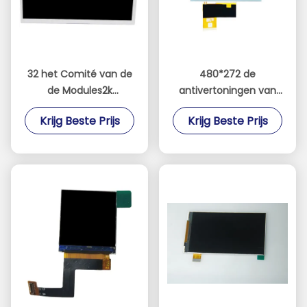
32 het Comité van de
480*272 de
de Modules2k
antivertoningen van
Resolutie van TFT LCD
Glanstft lcd voor
Krijg Beste Prijs
Krijg Beste Prijs
van de duimlvds
Industriële of
interface het Scherm
Spelconsole