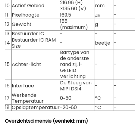
216.96 (H)
10
Actief Gebied
mm
-
×135.60 (V)
11
Pixelhoogte
169.5
㎛
-
155
12
Gewicht
g
-
(maximum)
13
Bestuurder IC
-
-
-
Bestuurder IC RAM
14
-
beetje
-
Size
Bartype van
de onderste
15
Achter-licht
rand zij, 1-
-
-
GELEID
Verlichting
De Steeg van
16
Interface
-
-
MIPI DSI4
Werkende
17
0~50
ºC
-
Temperatuur
18
Opslagtemperatuur
-20~60
ºC
-
Overzichtsdimensie (eenheid: mm)