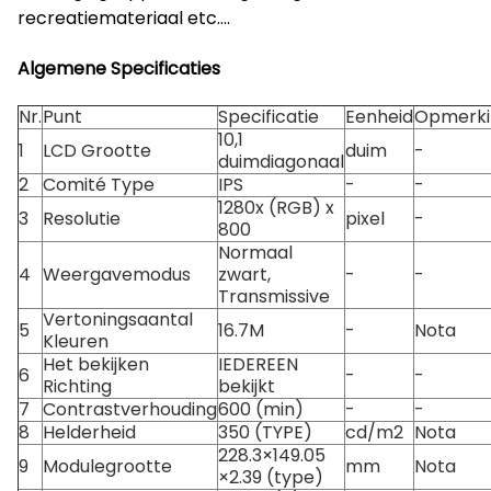
recreatiemateriaal etc….
Algemene Specificaties
Nr.
Punt
Specificatie
Eenheid
Opmerki
10,1
1
LCD Grootte
duim
-
duimdiagonaal
2
Comité Type
IPS
-
-
1280x (RGB) x
3
Resolutie
pixel
-
800
Normaal
4
Weergavemodus
zwart,
-
-
Transmissive
Vertoningsaantal
5
16.7M
-
Nota
Kleuren
Het bekijken
IEDEREEN
6
-
-
Richting
bekijkt
7
Contrastverhouding
600 (min)
-
-
8
Helderheid
350 (TYPE)
cd/m2
Nota
228.3×149.05
9
Modulegrootte
mm
Nota
×2.39 (type)