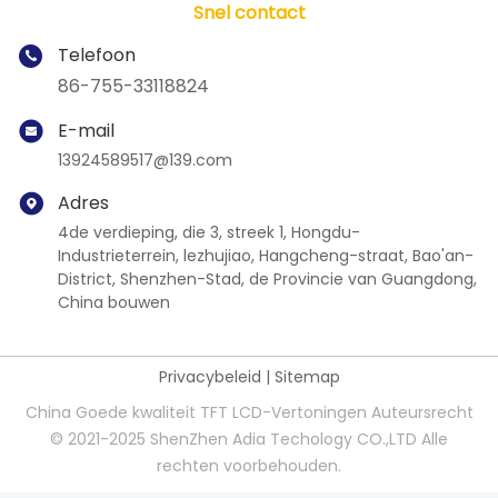
Snel contact
Telefoon
86-755-33118824
E-mail
13924589517@139.com
Adres
4de verdieping, die 3, streek 1, Hongdu-
Industrieterrein, lezhujiao, Hangcheng-straat, Bao'an-
District, Shenzhen-Stad, de Provincie van Guangdong,
China bouwen
Privacybeleid
|
Sitemap
China Goede kwaliteit TFT LCD-Vertoningen Auteursrecht
© 2021-2025 ShenZhen Adia Techology CO.,LTD Alle
rechten voorbehouden.