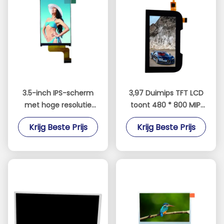
3.5-inch IPS-scherm
3,97 Duimips TFT LCD
met hoge resolutie
toont 480 * 800 MIPI
van 320 * 480
het Interfacescherm
Krijg Beste Prijs
Krijg Beste Prijs
interface 8080
parallelpoort
industriële
besturingsterminalscherm