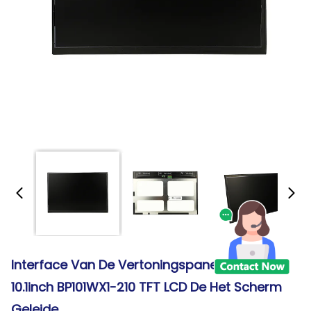
Interface Van De Vertoningspanelen MIPI Van
10.1inch BP101WX1-210 TFT LCD De Het Scherm
Geleide