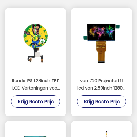
Ronde IPS 1.28inch TFT
van 720 Projectortft
LCD Vertoningen voor
lcd van 2.69inch 1280 *
Horlogemedische
het Comité van de
Krijg Beste Prijs
Krijg Beste Prijs
apparatuur
het Schermmist Geen
Backlight