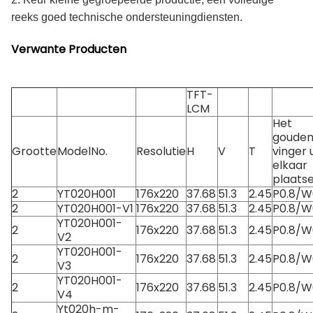
reeks goed technische ondersteuningdiensten.
Verwante Producten
TFT-
LCM
Het
goude
Grootte
ModelNo.
Resolutie
H
V
T
vinger u
elkaar
plaats
2
YT020H001
176x220
37.68
51.3
2.45
P0.8/W
2
YT020H001-V1
176x220
37.68
51.3
2.45
P0.8/W
YT020H001-
2
176x220
37.68
51.3
2.45
P0.8/W
V2
YT020H001-
2
176x220
37.68
51.3
2.45
P0.8/W
V3
YT020H001-
2
176x220
37.68
51.3
2.45
P0.8/W
V4
Yt020h-m-