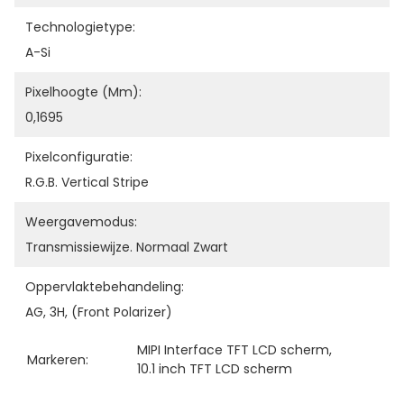
Technologietype:
A-Si
Pixelhoogte (mm):
0,1695
Pixelconfiguratie:
R.G.B. Vertical Stripe
Weergavemodus:
Transmissiewijze. Normaal Zwart
Oppervlaktebehandeling:
AG, 3H, (Front Polarizer)
MIPI Interface TFT LCD scherm
, 
Markeren:
10.1 inch TFT LCD scherm