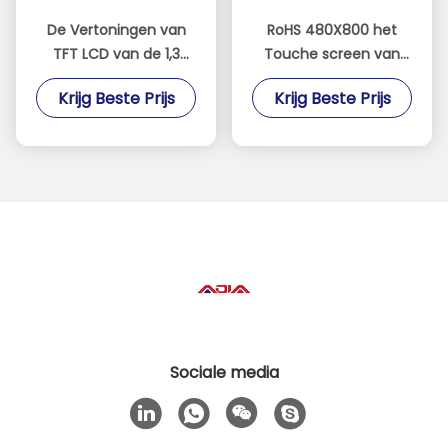
De Vertoningen van
RoHS 480X800 het
TFT LCD van de 1,3
Touche screen van
Duim240xrgbx240
3,97 Duimmipi Dsi met
Krijg Beste Prijs
Krijg Beste Prijs
ST7789V Bestuurder
Witte 8 LEDs
Sociale media