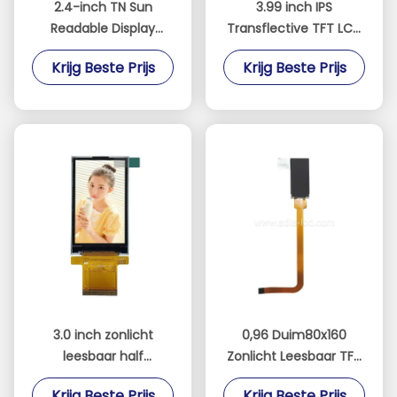
2.4-inch TN Sun
3.99 inch IPS
Readable Display
Transflective TFT LCD
Semi-transparent en
MIPI Interface voor
Krijg Beste Prijs
Krijg Beste Prijs
Semi-reflecterend
industriële handheld
scherm 240 * 320 SPI /
apparaten
MCU / RGB-interface
3.0 inch zonlicht
0,96 Duim80x160
leesbaar half
Zonlicht Leesbaar TFT
transparante half
met SPI-Interface
Krijg Beste Prijs
Krijg Beste Prijs