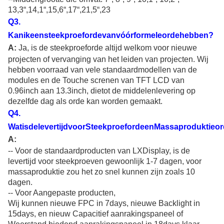
13,3
“,14,1“,15,6“,17“,21,5“,23
Q
3
.
Kanikeensteekproefordevanvóórformeleordehebben?
A:
Ja, is de steekproeforde altijd welkom voor nieuwe
projecten of vervanging van het leiden van projecten. Wij
hebben voorraad van vele standaardmodellen van de
modules en de Touche screnen van TFT LCD van
0.96inch aan 13.3inch, dietot de middelenlevering op
dezelfde dag als orde kan worden gemaakt.
Q
4
.
WatisdelevertijdvoorSteekproefordeenMassaproduktieo
A:
-- Voor de standaardproducten van LXDisplay, is de
levertijd voor steekproeven gewoonlijk 1-7 dagen, voor
massaproduktie zou het zo snel kunnen zijn zoals 10
dagen.
-- Voor Aangepaste producten,
Wij kunnen nieuwe FPC in 7days, nieuwe Backlight in
15days, en nieuw Capacitief aanrakingspaneel of