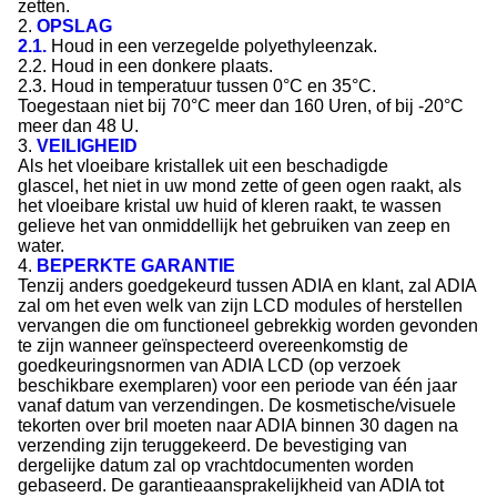
zetten.
2.
OPSLAG
2.1.
Houd in een verzegelde polyethyleenzak.
2.2. Houd in een donkere plaats.
2.3. Houd in temperatuur tussen 0°C en 35°C.
Toegestaan niet bij 70°C meer dan 160 Uren, of bij -20°C
meer dan 48 U.
3.
VEILIGHEID
Als het vloeibare kristallek uit een beschadigde
glascel, het niet in uw mond zette of geen ogen raakt, als
het vloeibare kristal uw huid of kleren raakt, te wassen
gelieve het van onmiddellijk het gebruiken van zeep en
water.
4.
BEPERKTE GARANTIE
Tenzij anders goedgekeurd tussen ADIA en klant, zal ADIA
zal om het even welk van zijn LCD modules of herstellen
vervangen die om functioneel gebrekkig worden gevonden
te zijn wanneer geïnspecteerd overeenkomstig de
goedkeuringsnormen van ADIA LCD (op verzoek
beschikbare exemplaren) voor een periode van één jaar
vanaf datum van verzendingen. De kosmetische/visuele
tekorten over bril moeten naar ADIA binnen 30 dagen na
verzending zijn teruggekeerd. De bevestiging van
dergelijke datum zal op vrachtdocumenten worden
gebaseerd. De garantieaansprakelijkheid van ADIA tot