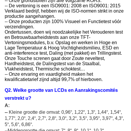
-- Onze grondstoffen zijn alle volgzame ROHS.
-- De vertoning is een ISO9001: 2008 en ISO9001: 2015
Verklaard bedrijf, hebben wij de ISO-normen strikt in onze
productie aangehangen.
-- Onze producten zijn 100% Visueel en Functietest vóór
verzendingen.
Ondertussen, doen wij noodzakelijke het Verouderen test
en Betrouwbaarheidstests aan onze TFT-
Vertoningsmodules, b.v. Opslag en werken in Hoge en
Lage Temperatuur & Hoog Vochtigheidsmilieu, ESD en
anti-interference test, Daling (met pakket) en Trillingstest.
Onze Touche screnen gaat door Zoute neveltest,
Hardheidstest, de Dalingstest van de Staalbal,
Vlakheidstest, Thermische schoktest…
-- Onze ervaring en vaardigheid maken het
kwalificatietarief zijnd altijd 99,7% of hierboven.
Q
2
.
Welke grootte van LCDs en Aanrakingscomités
verstrekt u
?
A:
--
Kleine grootte die omvat: 0,96
“
, 1,22
“
, 1,3
“
, 1,44
“
, 1,54
“
,
1,77
“
, 2,0
“
, 2,4
“
, 2,7
“
, 2,8
“
, 3,0
“
, 3,2
“
, 3,5
“
, 3,95
“
, 3,97
“
, 4,3
“
,
5
“
, 5,6
“
, 6,86
“
.
--Middengrootte die omvat: 7
“
, 8
“
, 9
“
, 10,1
“
, 10,2
“
,