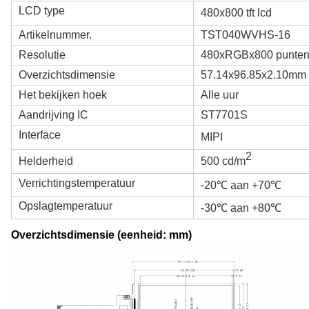
LCD type
480x800 tft lcd
Artikelnummer.
TST040WVHS-16
Resolutie
480xRGBx800 punte
Overzichtsdimensie
57.14x96.85x2.10mm
Het bekijken hoek
Alle uur
Aandrijving IC
ST7701S
Interface
MIPI
2
Helderheid
500 cd/m
Verrichtingstemperatuur
-20℃ aan +70℃
Opslagtemperatuur
-30℃ aan +80℃
Overzichtsdimensie (eenheid: mm)