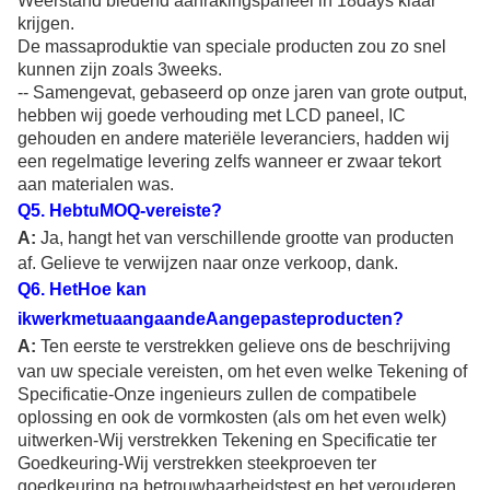
Weerstand biedend aanrakingspaneel in 18days klaar
krijgen.
De massaproduktie van speciale producten zou zo snel
kunnen zijn zoals 3weeks.
-- Samengevat, gebaseerd op onze jaren van grote output,
hebben wij goede verhouding met LCD paneel, IC
gehouden en andere materiële leveranciers, hadden wij
een regelmatige levering zelfs wanneer er zwaar tekort
aan materialen was.
Q
5
. HebtuMOQ-vereiste?
A:
Ja, hangt het van verschillende grootte van producten
af. Gelieve te verwijzen naar onze verkoop, dank.
Q
6
. HetHoe kan
ikwerkmetuaangaandeAangepasteproducten?
A:
Ten eerste te verstrekken gelieve ons de beschrijving
van uw speciale vereisten, om het even welke Tekening of
Specificatie-Onze ingenieurs zullen de compatibele
oplossing en ook de vormkosten (als om het even welk)
uitwerken-Wij verstrekken Tekening en Specificatie ter
Goedkeuring-Wij verstrekken steekproeven ter
goedkeuring na betrouwbaarheidstest en het verouderen