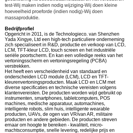
test-Wij maken indien nodig wijziging-Wij doen kleine
hoeveelheid proeforde (indien nodig)-Wij doen
massaproduktie.
Bedrijfprofiel
Opgericht in 2011, is de Technologieco. van Shenzhen
Yada Xingye, Ltd een high-tech particuliere onderneming
zich specialiseert in R&D, productie en verkoop van LCD,
LCM, TFT-kleur LCD, touch screen en het industriële
seriële poortscherm. En kan een volledige reeks van het
vertoningsscherm en vertoningsregeling (PCBA)
verstrekken.
Het heeft een verscheidenheid van standaard en
onderscheiden LCD module (LCM), LCD en TFT-
kleurenvertoningsproducten. Maak LCD en LCM met
diverse specificaties en technische vereisten volgens
klantenvereisten. De producten worden wijd gebruikt op
instrumenten, smartphones, tabletcomputers, POS
machines, medische apparatuur, automachines,
intelligente robots, slim huis, intelligente wearable
producten, UAVs, de ogen van VR/van AR, militaire
producten en andere gebieden. De producten streven
ernaar om hoogte te bereiken - kwaliteit, micro-
machtsconsumptie, snelle levering, redelijke prijs en