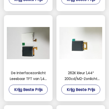
reflecterende TFT LCD
met 240 * 400
resolutie en meerdere
interfaces
De Interfacezonlicht
262K kleur 1,44“
Leesbaar TFT van 1,44
200cd/M2-Zonlicht
Duimspi met 128*128-
Leesbaar TFT
Krijg Beste Prijs
Krijg Beste Prijs
Pixel